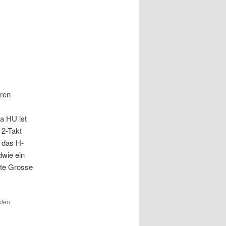
hren
ja HU ist
 2-Takt
, das H-
dwie ein
ste Grosse
 den