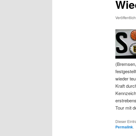
Wie
Veröffentlic
(Bremsen, 
festgestel
wieder teu
Kraft durc
Kennzeiche
erstrebens
Tour mit d
Dieser Eint
Permalink
.