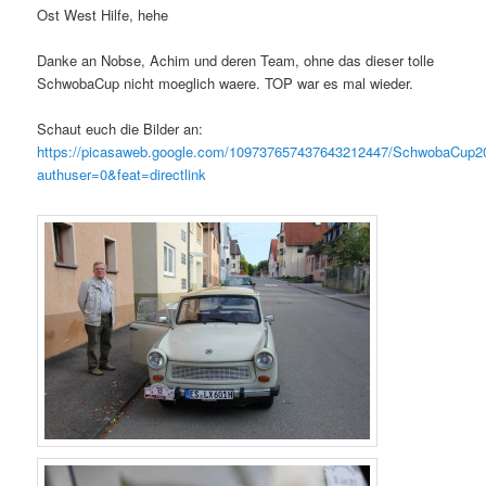
Ost West Hilfe, hehe
Danke an Nobse, Achim und deren Team, ohne das dieser tolle
SchwobaCup nicht moeglich waere. TOP war es mal wieder.
Schaut euch die Bilder an:
https://picasaweb.google.com/109737657437643212447/SchwobaCup2
authuser=0&feat=directlink